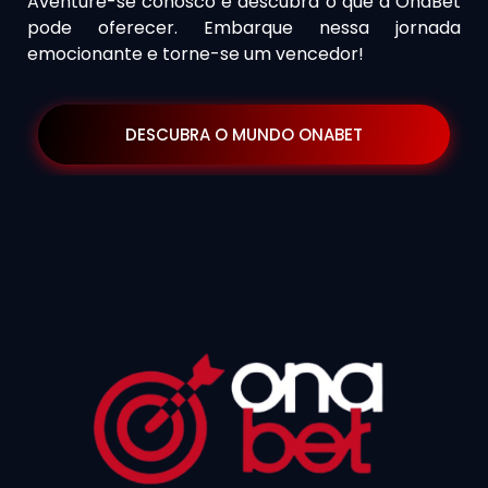
Aventure-se conosco e descubra o que a OnaBet
pode oferecer. Embarque nessa jornada
emocionante e torne-se um vencedor!
DESCUBRA O MUNDO ONABET