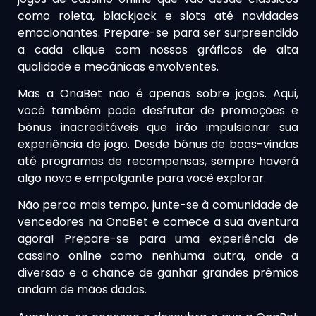
como roleta, blackjack e slots até novidades
emocionantes. Prepare-se para ser surpreendido
a cada clique com nossos gráficos de alta
qualidade e mecânicas envolventes.
Mas a OnaBet não é apenas sobre jogos. Aqui,
você também pode desfrutar de promoções e
bônus inacreditáveis que irão impulsionar sua
experiência de jogo. Desde bônus de boas-vindas
até programas de recompensas, sempre haverá
algo novo e empolgante para você explorar.
Não perca mais tempo, junte-se à comunidade de
vencedores na OnaBet e comece a sua aventura
agora! Prepare-se para uma experiência de
cassino online como nenhuma outra, onde a
diversão e a chance de ganhar grandes prêmios
andam de mãos dadas.